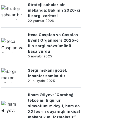
Strateji sahələr bir
məkanda: Bakının 2026-cı
il sərgi xəritəsi
22 yanvar 2026
Iteca Caspian və Caspian
Event Organisers 2025-ci
ilin sərgi mövsümünü
başa vurdu
5 noyabr 2025
Sərgi məkanı gözəl,
insanlar səmimidir
21 oktyabr 2025
İlham Əliyev: “Qarabağ
təkcə milli qürur
simvolumuz deyil, həm də
XXI əsrin dayanıqlı inkişaf
məkanı kimi formalaşır.”