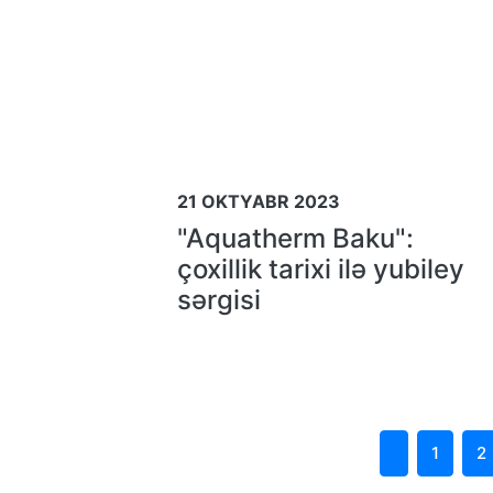
21 OKTYABR 2023
"Aquatherm Baku":
çoxillik tarixi ilə yubiley
sərgisi
1
2