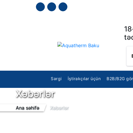
18
tə
Sərgi
İştirakçılar üçün
B2B/B2G gör
Xəbərlər
Ana səhifə
Xəbərlər