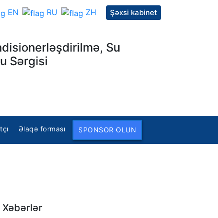
EN
RU
ZH
Şəxsi kabinet
ndisionerləşdirilmə, Su
u Sərgisi
tçı
Əlaqə forması
SPONSOR OLUN
Xəbərlər