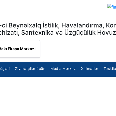
-ci Beynəlxalq İstilik, Havalandırma, Ko
chizatı, Santexnika və Üzgüçülük Hovuz
Bakı Ekspo Mərkəzi
üşləri
Ziyarətçilər üçün
Media мərkəz
Xidmətlər
Təşkila