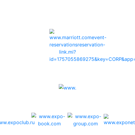
Rəsmi mehmanxana
Sponsorlar
Media dəstəyi