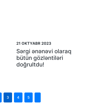
21 OKTYABR 2023
Sərgi ənənəvi olaraq
bütün gözləntiləri
doğrultdu!
3
4
5