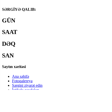
SƏRGİYƏ QALIB:
GÜN
SAAT
DƏQ
SAN
Saytın xəritəsi
Ana səhifə
Fotoqalereya
Sərgini ziyarət edin
İstifadə qaydaları
İş rejimi
14 oktyabr, Çərşənbə 11:00 - 18:00