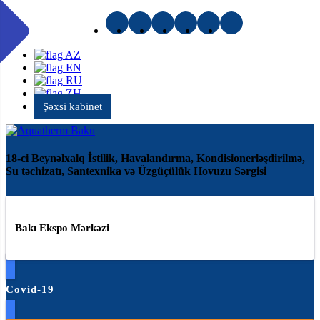
AZ
EN
RU
ZH
Şəxsi kabinet
18-ci Beynəlxalq İstilik, Havalandırma, Kondisionerləşdirilmə,
Su təchizatı, Santexnika və Üzgüçülük Hovuzu Sərgisi
Bakı Ekspo Mərkəzi
Covid-19