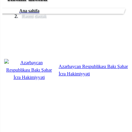
Ana səhifə
Rəsmi dəstək
Azərbaycan Respublikası Bakı Şəhər
İcra Hakimiyyəti