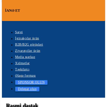
İANƏ ET
Sərgi
İştirakçılar üçün
B2B/B2G görüşləri
Ziyarətçilər üçün
Media мərkəz
Xidmətlər
Təşkilatçı
Əlaqə forması
SPONSOR OLUN
Deleqat olun
Rəsmi dəstək