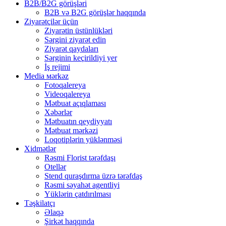
B2B/B2G görüşləri
B2B və B2G görüşlər haqqında
Ziyarətçilər üçün
Ziyarətin üstünlükləri
Sərgini ziyarət edin
Ziyarət qaydaları
Sərginin keçirildiyi yer
İş rejimi
Media мərkəz
Fotoqalereya
Videoqalereya
Mətbuat açıqlaması
Xəbərlər
Mətbuatın qeydiyyatı
Mətbuat mərkəzi
Loqotiplərin yüklənməsi
Xidmətlər
Rəsmi Florist tərəfdaşı
Otellər
Stend quraşdırma üzrə tərəfdaş
Rəsmi səyahət agentliyi
Yüklərin çatdırılması
Təşkilatçı
Əlaqə
Şirkət haqqında