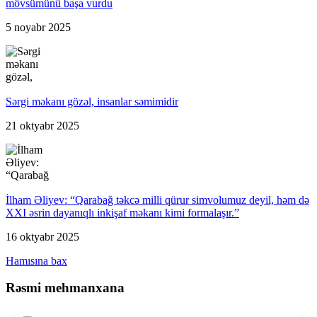
mövsümünü başa vurdu
5 noyabr 2025
Sərgi məkanı gözəl, insanlar səmimidir
21 oktyabr 2025
İlham Əliyev: “Qarabağ təkcə milli qürur simvolumuz deyil, həm də
XXI əsrin dayanıqlı inkişaf məkanı kimi formalaşır.”
16 oktyabr 2025
Hamısına bax
Rəsmi mehmanxana