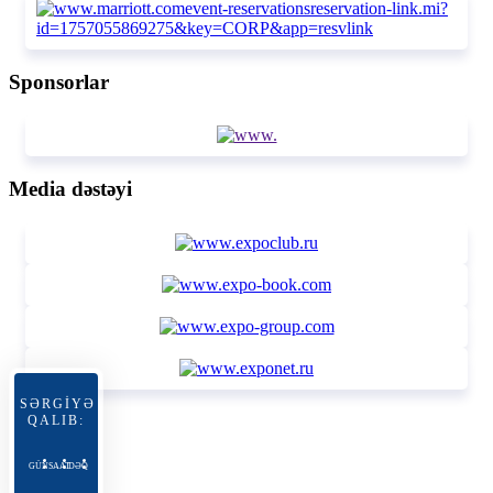
Sponsorlar
Media dəstəyi
SƏRGİYƏ
QALIB:
GÜN
SAAT
DƏQ