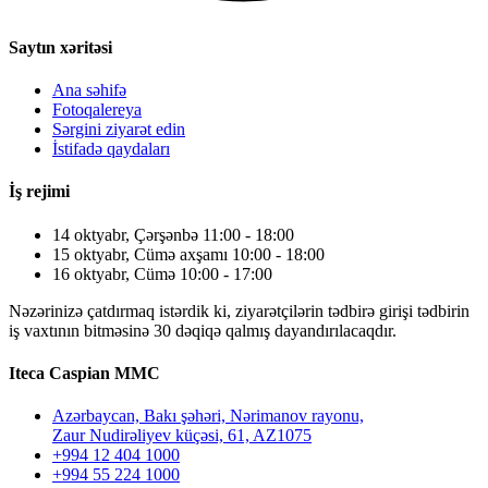
Saytın xəritəsi
Ana səhifə
Fotoqalereya
Sərgini ziyarət edin
İstifadə qaydaları
İş rejimi
14 oktyabr, Çərşənbə 11:00 - 18:00
15 oktyabr, Cümə axşamı 10:00 - 18:00
16 oktyabr, Cümə 10:00 - 17:00
Nəzərinizə çatdırmaq istərdik ki, ziyarətçilərin tədbirə girişi tədbirin
iş vaxtının bitməsinə 30 dəqiqə qalmış dayandırılacaqdır.
Iteca Caspian MMC
Azərbaycan, Bakı şəhəri, Nərimanov rayonu,
Zaur Nudirəliyev küçəsi, 61, AZ1075
+994 12 404 1000
+994 55 224 1000