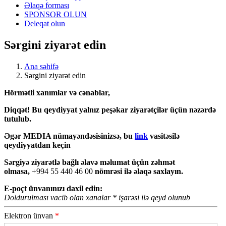
Əlaqə forması
SPONSOR OLUN
Deleqat olun
Sərgini ziyarət edin
Ana səhifə
Sərgini ziyarət edin
Hörmətli xanımlar və cənablar,
Diqqət! Bu qeydiyyat yalnız peşəkar ziyarətçilər üçün nəzərdə
tutulub.
Əgər MEDIA nümayəndəsisinizsə, bu
link
vasitəsilə
qeydiyyatdan keçin
Sərgiyə ziyarətlə bağlı əlavə məlumat üçün zəhmət
olmasa,
+994 55 440 46 00
nömrəsi ilə əlaqə saxlayın.
E-poçt ünvanınızı daxil edin:
Doldurulması vacib olan xanalar
*
işarəsi ilə qeyd olunub
Elektron ünvan