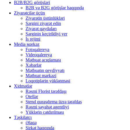
B2B/B2G görüşləri
B2B və B2G görüşlər haqqında
Ziyarətçilər üçün
Ziyarətin üstünlükləri
Sərgini ziyarət edin
Ziyarət qaydaları
Sərginin keçirildiyi yer
İş rejimi
Media мərkəz
Fotoqalereya
Videoqalereya
Mətbuat açıqlaması
Xəbərlər
Mətbuatın qeydiyyatı
Mətbuat mərkəzi
Loqotiplərin yüklənməsi
Xidmətlər
Rəsmi Florist tərəfdaşı
Otellər
Stend quraşdırma üzrə tərəfdaş
Rəsmi səyahət agentliyi
Yüklərin çatdırılması
Təşkilatçı
Əlaqə
Şirkət haqqında