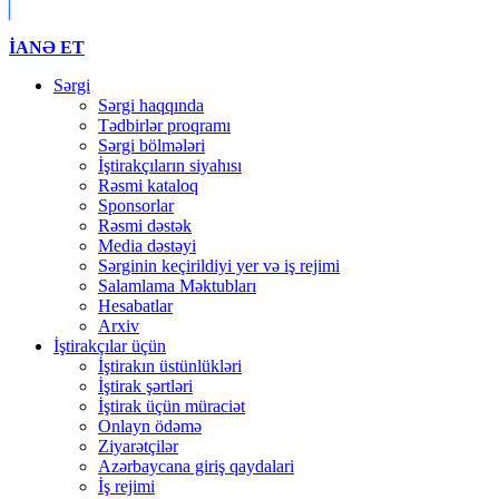
İANƏ ET
Sərgi
Sərgi haqqında
Tədbirlər proqramı
Sərgi bölmələri
İştirakçıların siyahısı
Rəsmi kataloq
Sponsorlar
Rəsmi dəstək
Media dəstəyi
Sərginin keçirildiyi yer və iş rejimi
Salamlama Məktubları
Hesabatlar
Arxiv
İştirakçılar üçün
İştirakın üstünlükləri
İştirak şərtləri
İştirak üçün müraciət
Onlayn ödəmə
Ziyarətçilər
Azərbaycana giriş qaydalari
İş rejimi