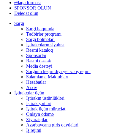
Əlaqə forması
SPONSOR OLUN
Deleqat olun
Sərgi
Sərgi haqqında
Tədbirlər proqramı
Sərgi bölmələri
İştirakçıların siyahısı
Rəsmi kataloq
Sponsorlar
Rəsmi dəstək
Media dəstəyi
Sərginin keçirildiyi yer və iş rejimi
Salamlama Məktubları
Hesabatlar
Arxiv
İştirakçılar üçün
İştirakın üstünlükləri
İştirak şərtləri
İştirak üçün müraciət
Onlayn ödəmə
Ziyarətçilər
Azərbaycana giriş qaydalari
İş rejimi