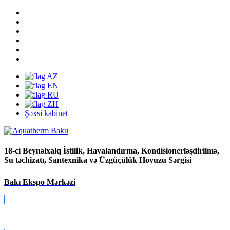
AZ
EN
RU
ZH
Şəxsi kabinet
18-ci Beynəlxalq İstilik, Havalandırma, Kondisionerləşdirilmə,
Su təchizatı, Santexnika və Üzgüçülük Hovuzu Sərgisi
Bakı Ekspo Mərkəzi
Covid-19