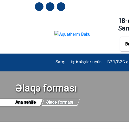
18-
San
B
Sərgi
İştirakçılar üçün
B2B/B2G gö
Əlaqə forması
Ana səhifə
Əlaqə forması