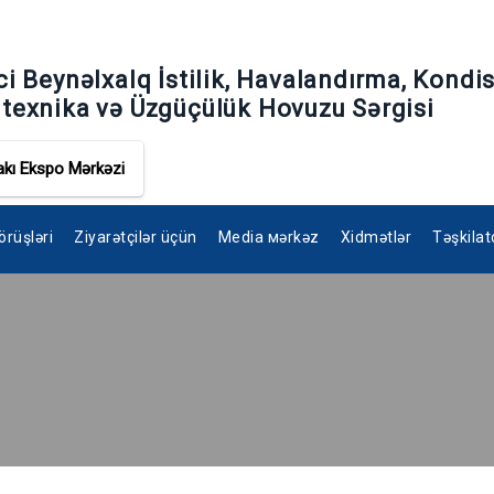
ci Beynəlxalq İstilik, Havalandırma, Kondis
texnika və Üzgüçülük Hovuzu Sərgisi
akı Ekspo Mərkəzi
rüşləri
Ziyarətçilər üçün
Media мərkəz
Xidmətlər
Təşkilat