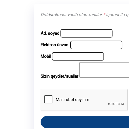
Doldurulması vacib olan xanalar
*
işarəsi ilə 
Ad, soyad
Elektron ünvan:
Mobil
Sizin qeydlər/suallar