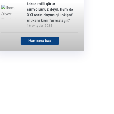
təkcə milli qürur
simvolumuz deyil, həm də
XXI əsrin dayanıqlı inkişaf
məkanı kimi formalaşır.”
16 oktyabr 2025
Hamısına bax