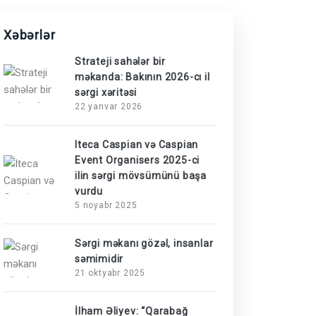
Xəbərlər
Strateji sahələr bir
məkanda: Bakının 2026-cı il
sərgi xəritəsi
22 yanvar 2026
Iteca Caspian və Caspian
Event Organisers 2025-ci
ilin sərgi mövsümünü başa
vurdu
5 noyabr 2025
Sərgi məkanı gözəl, insanlar
səmimidir
21 oktyabr 2025
İlham Əliyev: “Qarabağ