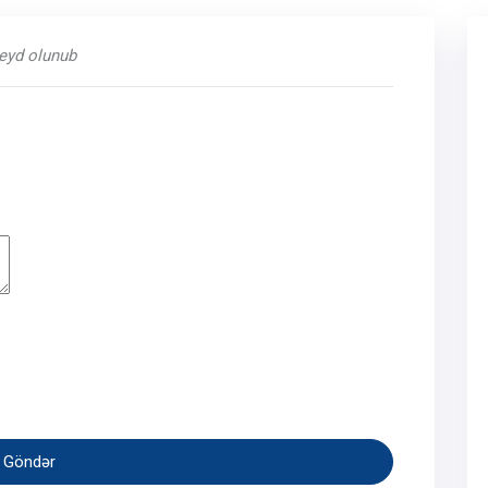
qeyd olunub
Göndər