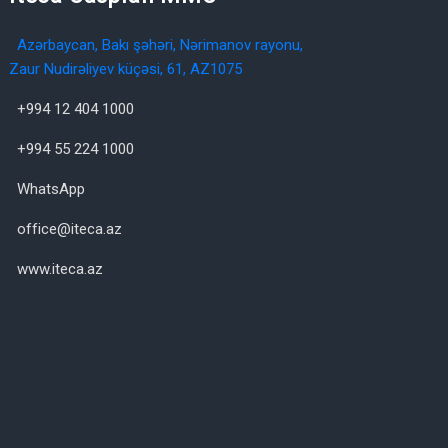
Azərbaycan, Bakı şəhəri, Nərimanov rayonu,
Zaur Nudirəliyev küçəsi, 61, AZ1075
+994 12 404 1000
+994 55 224 1000
WhatsApp
office@iteca.az
www.iteca.az