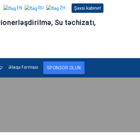
Şəxsi kabinet
EN
RU
ZH
ionerləşdirilmə, Su təchizatı,
çı
Əlaqə forması
SPONSOR OLUN