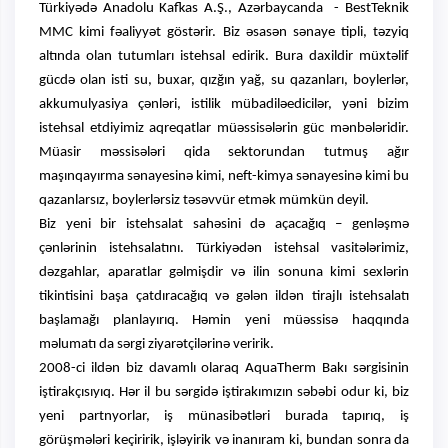
Türkiyədə Anadolu Kafkas A.Ş., Azərbaycanda - BestTeknik
MMC kimi fəaliyyət göstərir. Biz əsasən sənaye tipli, təzyiq
altında olan tutumları istehsal edirik. Bura daxildir müxtəlif
gücdə olan isti su, buxar, qızğın yağ, su qazanları, boylerlər,
akkumulyasiya çənləri, istilik mübadiləedicilər, yəni bizim
istehsal etdiyimiz aqreqatlar müəssisələrin güc mənbələridir.
Müasir məssisələri qida sektorundan tutmuş ağır
maşınqayırma sənayesinə kimi, neft-kimya sənayesinə kimi bu
qazanlarsız, boylerlərsiz təsəvvür etmək mümkün deyil.
Biz yeni bir istehsalat sahəsini də açacağıq – genləşmə
çənlərinin istehsalatını. Türkiyədən istehsal vasitələrimiz,
dəzgahlar, aparatlar gəlmişdir və ilin sonuna kimi sexlərin
tikintisini başa çatdıracağıq və gələn ildən tirajlı istehsalatı
başlamağı planlayırıq. Həmin yeni müəssisə haqqında
məlumatı da sərgi ziyarətçilərinə veririk.
2008-ci ildən biz davamlı olaraq AquaTherm Bakı sərgisinin
iştirakçısıyıq. Hər il bu sərgidə iştirakımızın səbəbi odur ki, biz
yeni partnyorlar, iş münasibətləri burada tapırıq, iş
görüşmələri keçiririk, işləyirik və inanıram ki, bundan sonra da