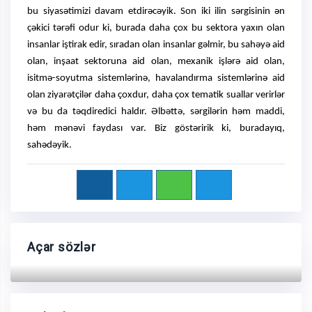
bu siyasətimizi davam etdirəcəyik. Son iki ilin sərgisinin ən
çəkici tərəfi odur ki, burada daha çox bu sektora yaxın olan
insanlar iştirak edir, sıradan olan insanlar gəlmir, bu sahəyə aid
olan, inşaat sektoruna aid olan, mexanik işlərə aid olan,
isitmə-soyutma sistemlərinə, havalandırma sistemlərinə aid
olan ziyarətçilər daha çoxdur, daha çox tematik suallar verirlər
və bu da təqdiredici haldır. Əlbəttə, sərgilərin həm maddi,
həm mənəvi faydası var. Biz göstəririk ki, buradayıq,
sahədəyik.
Açar sözlər