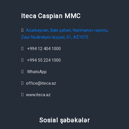
Iteca Caspian MMC
Azərbaycan, Bakı şəhəri, Nərimanov rayonu,
Zaur Nudirəliyev küçəsi, 61, AZ1075
+994 12 404 1000
+994 55 224 1000
WhatsApp
office@iteca.az
www.iteca.az
Sosial şəbəkələr