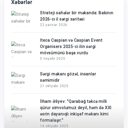
Xəbərlər
Strateji sahələr bir məkanda: Bakının
2026-cı il sərgi xəritəsi
22 yanvar 2026
Iteca Caspian və Caspian Event
Organisers 2025-ci ilin sərgi
mövsümünü başa vurdu
5 noyabr 2025
Sərgi məkanı gözəl, insanlar
səmimidir
21 oktyabr 2025
İlham Əliyev: “Qarabağ təkcə milli
qürur simvolumuz deyil, həm də XXI
əsrin dayanıqlı inkişaf məkanı kimi
formalaşır.”
16 oktyabr 2025