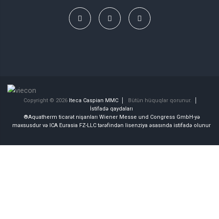
Copyright © 2026
Iteca Caspian MMC
Bütün hüquqlar qorunur.
İstifadə qaydaları
®Aquatherm ticarət nişanları Wiener Messe und Congress GmbH-yə
məxsusdur və ICA Eurasia FZ-LLC tərəfindən lisenziya əsasında istifadə olunur