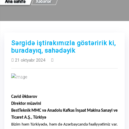
Ana səhifə
Xəbərlər
Sərgidə iştirakımızla göstəririk ki,
buradayıq, sahədəyik
21 oktyabr 2024
Previous
Next
Cavid
Əkbərov
Direktor m
ü
avini
BestTeknik MMC və
Anadolu Kafkas İnşaat Makina Sanayi ve
Ticaret A.Ş.,
T
ü
rkiyə
Bizim həm Türkiyədə, həm də Azərbaycanda fəaliyyətimiz var.