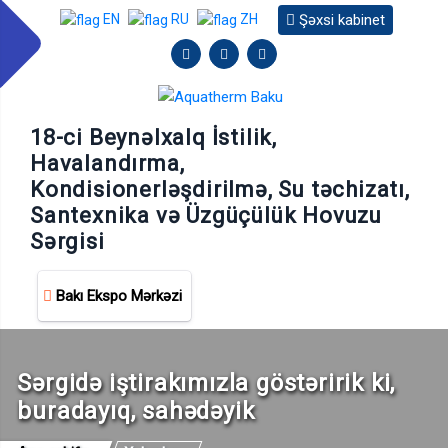
Şəxsi kabinet
EN
RU
ZH
18-ci Beynəlxalq İstilik,
Havalandırma,
Kondisionerləşdirilmə, Su təchizatı,
Santexnika və Üzgüçülük Hovuzu
Sərgisi
Bakı Ekspo Mərkəzi
Sərgidə iştirakımızla göstəririk ki,
buradayıq, sahədəyik