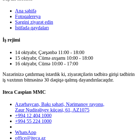
Ana səhifə
Fotoqalereya
Sərgini ziyarət edin
İstifadə qaydaları
İş rejimi
14 oktyabr, Çərşənbə 11:00 - 18:00
15 oktyabr, Cümə axşamı 10:00 - 18:00
16 oktyabr, Cümə 10:00 - 17:00
Nəzərinizə çatdırmaq istərdik ki, ziyarətçilərin tədbirə girişi tədbirin
iş vaxtının bitməsinə 30 dəqiqə qalmış dayandırılacaqdır.
Iteca Caspian MMC
Azərbaycan, Bakı şəhəri, Nərimanov rayonu,
Zaur Nudirəliyev küçəsi, 61, AZ1075
+994 12 404 1000
+994 55 224 1000
WhatsApp
office@iteca.az