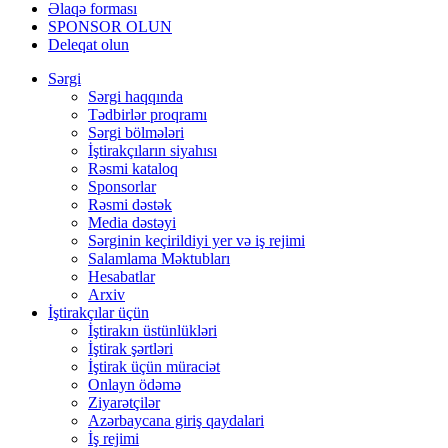
Əlaqə forması
SPONSOR OLUN
Deleqat olun
Sərgi
Sərgi haqqında
Tədbirlər proqramı
Sərgi bölmələri
İştirakçıların siyahısı
Rəsmi kataloq
Sponsorlar
Rəsmi dəstək
Media dəstəyi
Sərginin keçirildiyi yer və iş rejimi
Salamlama Məktubları
Hesabatlar
Arxiv
İştirakçılar üçün
İştirakın üstünlükləri
İştirak şərtləri
İştirak üçün müraciət
Onlayn ödəmə
Ziyarətçilər
Azərbaycana giriş qaydalari
İş rejimi