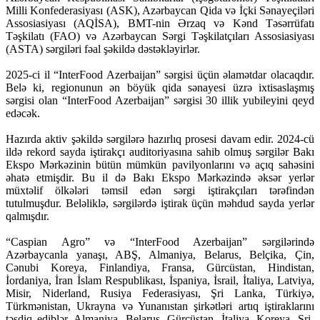
Milli Konfederasiyası (ASK), Azərbaycan Qida və İçki Sənayeçiləri
Assosiasiyası (AQİSA), BMT-nin Ərzaq və Kənd Təsərrüfatı
Təşkilatı (FAO) və Azərbaycan Sərgi Təşkilatçıları Assosiasiyası
(ASTA) sərgiləri fəal şəkildə dəstəkləyirlər.
2025-ci il “InterFood Azerbaijan” sərgisi üçün əlamətdar olacaqdır.
Belə ki, regionunun ən böyük qida sənayesi üzrə ixtisaslaşmış
sərgisi olan “InterFood Azerbaijan” sərgisi 30 illik yubileyini qeyd
edəcək.
Hazırda aktiv şəkildə sərgilərə hazırlıq prosesi davam edir. 2024-cü
ildə rekord sayda iştirakçı auditoriyasına sahib olmuş sərgilər Bakı
Ekspo Mərkəzinin bütün mümkün pavilyonlarını və açıq sahəsini
əhatə etmişdir. Bu il də Bakı Ekspo Mərkəzində əksər yerlər
müxtəlif ölkələri təmsil edən sərgi iştirakçıları tərəfindən
tutulmuşdur. Beləliklə, sərgilərdə iştirak üçün məhdud sayda yerlər
qalmışdır.
“Caspian Agro” və “InterFood Azerbaijan” sərgilərində
Azərbaycanla yanaşı, ABŞ, Almaniya, Belarus, Belçika, Çin,
Cənubi Koreya, Finlandiya, Fransa, Gürcüstan, Hindistan,
İordaniya, İran İslam Respublikası, İspaniya, İsrail, İtaliya, Latviya,
Misir, Niderland, Rusiya Federasiyası, Şri Lanka, Türkiyə,
Türkmənistan, Ukrayna və Yunanıstan şirkətləri artıq iştiraklarını
təsdiq ediblər. Almaniya, Belarus, Gürcüstan, İtaliya, Koreya, Şri-