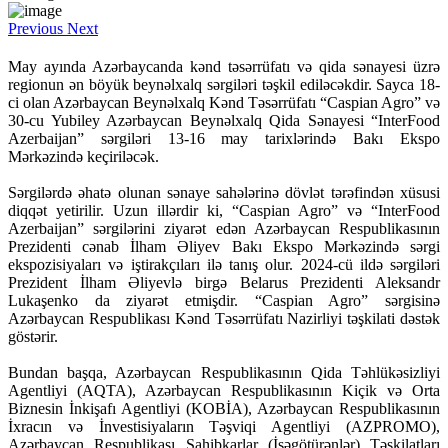
Previous
Next
May ayında Azərbaycanda kənd təsərrüfatı və qida sənayesi üzrə
regionun ən böyük beynəlxalq sərgiləri təşkil ediləcəkdir. Sayca 18-
ci olan Azərbaycan Beynəlxalq Kənd Təsərrüfatı “Caspian Agro” və
30-cu Yubiley Azərbaycan Beynəlxalq Qida Sənayesi “InterFood
Azerbaijan” sərgiləri 13-16 may tarixlərində Bakı Ekspo
Mərkəzində keçiriləcək.
Sərgilərdə əhatə olunan sənaye sahələrinə dövlət tərəfindən xüsusi
diqqət yetirilir. Uzun illərdir ki, “Caspian Agro” və “InterFood
Azerbaijan” sərgilərini ziyarət edən Azərbaycan Respublikasının
Prezidenti cənab İlham Əliyev Bakı Ekspo Mərkəzində sərgi
ekspozisiyaları və iştirakçıları ilə tanış olur. 2024-cü ildə sərgiləri
Prezident İlham Əliyevlə birgə Belarus Prezidenti Aleksandr
Lukaşenko da ziyarət etmişdir. “Caspian Agro” sərgisinə
Azərbaycan Respublikası Kənd Təsərrüfatı Nazirliyi təşkilati dəstək
göstərir.
Bundan başqa, Azərbaycan Respublikasının Qida Təhlükəsizliyi
Agentliyi (AQTA), Azərbaycan Respublikasının Kiçik və Orta
Biznesin İnkişafı Agentliyi (KOBİA), Azərbaycan Respublikasının
İxracın və İnvestisiyaların Təşviqi Agentliyi (AZPROMO),
Azərbaycan Respublikası Sahibkarlar (İşəgötürənlər) Təşkilatları