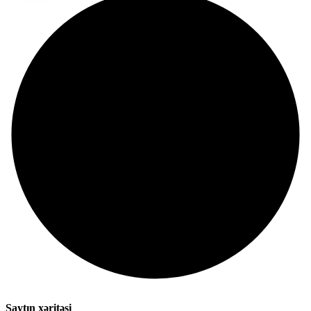
Saytın xəritəsi