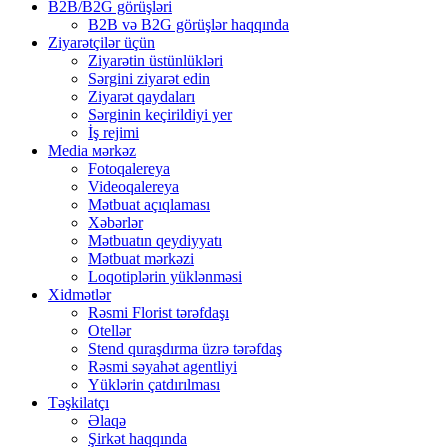
B2B/B2G görüşləri
B2B və B2G görüşlər haqqında
Ziyarətçilər üçün
Ziyarətin üstünlükləri
Sərgini ziyarət edin
Ziyarət qaydaları
Sərginin keçirildiyi yer
İş rejimi
Media мərkəz
Fotoqalereya
Videoqalereya
Mətbuat açıqlaması
Xəbərlər
Mətbuatın qeydiyyatı
Mətbuat mərkəzi
Loqotiplərin yüklənməsi
Xidmətlər
Rəsmi Florist tərəfdaşı
Otellər
Stend quraşdırma üzrə tərəfdaş
Rəsmi səyahət agentliyi
Yüklərin çatdırılması
Təşkilatçı
Əlaqə
Şirkət haqqında