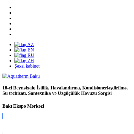
AZ
EN
RU
ZH
Şəxsi kabinet
18-ci Beynəlxalq İstilik, Havalandırma, Kondisionerləşdirilmə,
Su təchizatı, Santexnika və Üzgüçülük Hovuzu Sərgisi
Bakı Ekspo Mərkəzi
Covid-19