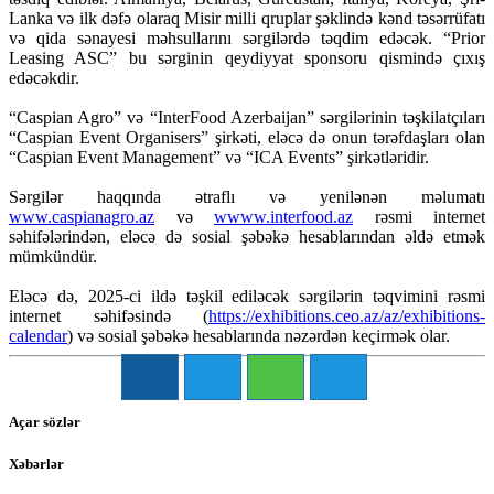
Lanka və ilk dəfə olaraq Misir milli qruplar şəklində kənd təsərrüfatı
və qida sənayesi məhsullarını sərgilərdə təqdim edəcək. “Prior
Leasing ASC” bu sərginin qeydiyyat sponsoru qismində çıxış
edəcəkdir.
“Caspian Agro” və “InterFood Azerbaijan” sərgilərinin təşkilatçıları
“Caspian Event Organisers” şirkəti, eləcə də onun tərəfdaşları olan
“Caspian Event Management” və “ICA Events” şirkətləridir.
Sərgilər haqqında ətraflı və yenilənən məlumatı
www.caspianagro.az
və
wwww.interfood.az
rəsmi internet
səhifələrindən, eləcə də sosial şəbəkə hesablarından əldə etmək
mümkündür.
Eləcə də, 2025-ci ildə təşkil ediləcək sərgilərin təqvimini rəsmi
internet səhifəsində
(
https://exhibitions.ceo.az/az/exhibitions-
calendar
)
və sosial şəbəkə hesablarında nəzərdən keçirmək olar.
Açar sözlər
Xəbərlər