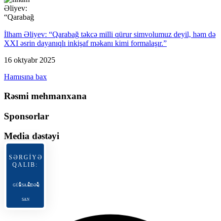
İlham Əliyev: “Qarabağ təkcə milli qürur simvolumuz deyil, həm də
XXI əsrin dayanıqlı inkişaf məkanı kimi formalaşır.”
16 oktyabr 2025
Hamısına bax
Rəsmi mehmanxana
Sponsorlar
Media dəstəyi
SƏRGİYƏ
QALIB:
GÜN
SAAT
DƏQ
SAN