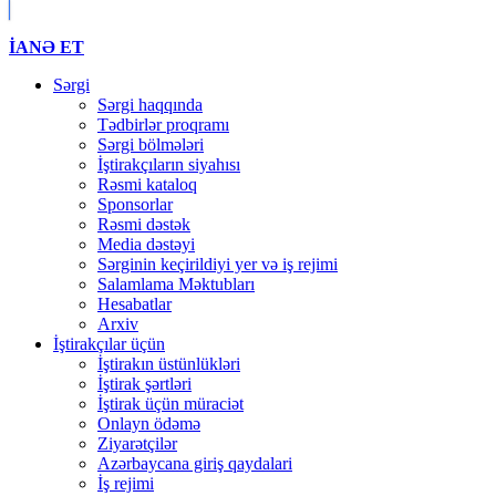
İANƏ ET
Sərgi
Sərgi haqqında
Tədbirlər proqramı
Sərgi bölmələri
İştirakçıların siyahısı
Rəsmi kataloq
Sponsorlar
Rəsmi dəstək
Media dəstəyi
Sərginin keçirildiyi yer və iş rejimi
Salamlama Məktubları
Hesabatlar
Arxiv
İştirakçılar üçün
İştirakın üstünlükləri
İştirak şərtləri
İştirak üçün müraciət
Onlayn ödəmə
Ziyarətçilər
Azərbaycana giriş qaydalari
İş rejimi