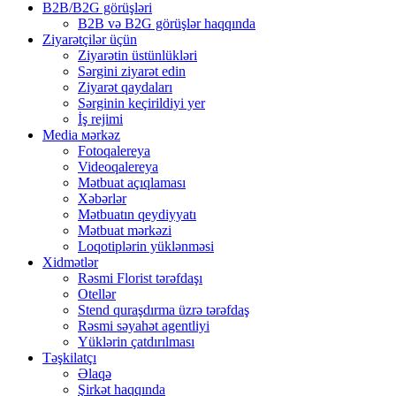
B2B/B2G görüşləri
B2B və B2G görüşlər haqqında
Ziyarətçilər üçün
Ziyarətin üstünlükləri
Sərgini ziyarət edin
Ziyarət qaydaları
Sərginin keçirildiyi yer
İş rejimi
Media мərkəz
Fotoqalereya
Videoqalereya
Mətbuat açıqlaması
Xəbərlər
Mətbuatın qeydiyyatı
Mətbuat mərkəzi
Loqotiplərin yüklənməsi
Xidmətlər
Rəsmi Florist tərəfdaşı
Otellər
Stend quraşdırma üzrə tərəfdaş
Rəsmi səyahət agentliyi
Yüklərin çatdırılması
Təşkilatçı
Əlaqə
Şirkət haqqında