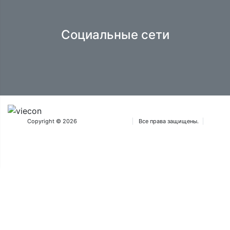
Социальные сети
Copyright © 2026
Iteca Caspian OOO
Все права защищены.
Положения и условия
®Товарные знаки Aquatherm принадлежат Wiener Messe und Congress
GmbH и используются на основании лицензии ICA Eurasia FZ-LLC